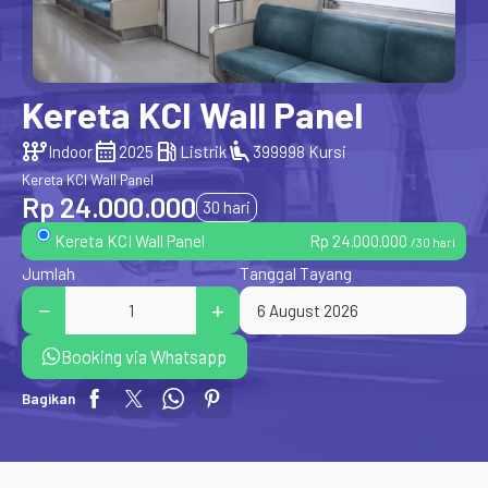
Kereta KCI Wall Panel
auto_transmission
calendar_month
local_gas_station
airline_seat_recline_extra
Indoor
2025
Listrik
399998 Kursi
Kereta KCI Wall Panel
Rp 24.000.000
30 hari
Rp 24.000.000
Kereta KCI Wall Panel
/30 hari
Jumlah
Tanggal Tayang
Booking via Whatsapp
Bagikan