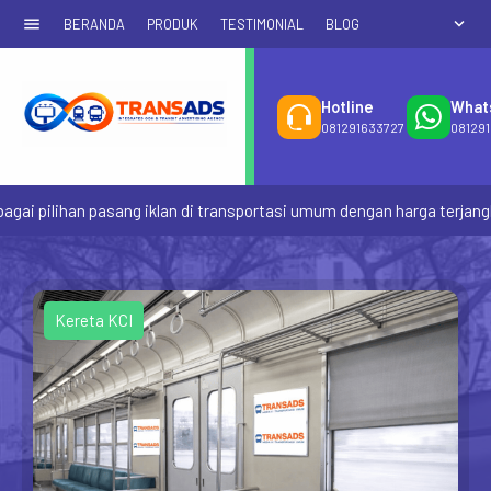
menu
expand_more
BERANDA
PRODUK
TESTIMONIAL
BLOG
Hotline
What
081291633727
08129
pilihan pasang iklan di transportasi umum dengan harga terjangkau 
Kereta KCI