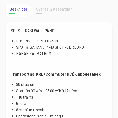
Deskripsi
Syarat & Ketentuan
SPESIFIKASI
WALL
PANEL
:
DIMENSI : 0.5 M X 0.35 M
SPOT & BAHAN : 14-16 SPOT /GERBONG
BAHAN : ALBATROS
Transportasi KRL (Commuter KCI) Jabodetabek
80 stasiun
Start 04.00 wib – 23.00 wib 947 trips
1118 trains
6 rute
8 stasiun transit
Operasional senin – minggu