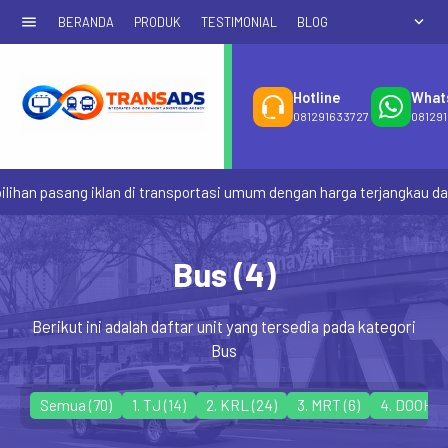
menu
expand_more
BERANDA
PRODUK
TESTIMONIAL
BLOG
Hotline
What
081291633727
08129
n pasang iklan di transportasi umum dengan harga terjangkau dan se
Bus (4)
Berikut ini adalah daftar unit yang tersedia pada kategori
Bus
Semua (70)
1. TJ
(14)
2. KRL
(24)
3. MRT
(6)
4. DOOH
(2