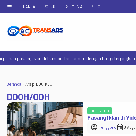
menu
BERANDA
PRODUK
TESTIMONIAL
BLOG
 pasang iklan di transportasi umum dengan harga terjangkau dan serv
Beranda
»
Arsip "DOOH/OOH"
DOOH/OOH
DOOH/OOH
Pasang Iklan di Vid
account_circle
calendar_month
Trenggono
8 Augu