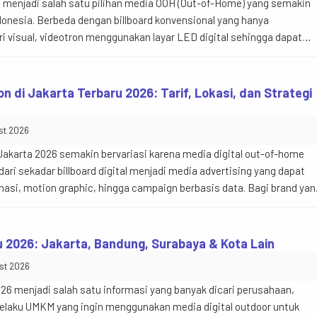
on menjadi salah satu pilihan media OOH (Out-of-Home) yang semakin
donesia. Berbeda dengan billboard konvensional yang hanya
 visual, videotron menggunakan layar LED digital sehingga dapat
asi, motion graphic, hingga beberapa materi iklan secara bergantian
edang mempertimbangkan iklan videotron, tiga pertanyaan […]
on di Jakarta Terbaru 2026: Tarif, Lokasi, dan Strategi
Kereta KCI Standing Panel
2. KRL
auto_transmission
calendar_month
st 2026
Indoor
2025
local_gas_station
airline_seat_recline_extra
 Jakarta 2026 semakin bervariasi karena media digital out-of-home
Listrik
400000 Ku
ri sekadar billboard digital menjadi media advertising yang dapat
expand_circle_right
Lihat Detail
asi, motion graphic, hingga campaign berbasis data. Bagi brand yan
tron, pertanyaan yang paling sering muncul bukan hanya “berapa harg
berapa biaya untuk […]
 2026: Jakarta, Bandung, Surabaya & Kota Lain
st 2026
26 menjadi salah satu informasi yang banyak dicari perusahaan,
elaku UMKM yang ingin menggunakan media digital outdoor untuk