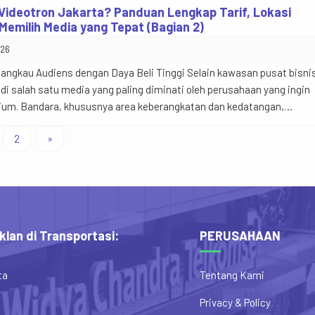
 menjangkau […]
 Videotron Jakarta? Panduan Lengkap Tarif, Lokasi
Memilih Media yang Tepat (Bagian 2)
026
angkau Audiens dengan Daya Beli Tinggi Selain kawasan pusat bisni
di salah satu media yang paling diminati oleh perusahaan yang ingin
m. Bandara, khususnya area keberangkatan dan kedatangan,
audiens yang berbeda dibanding jalan raya. Penumpang pesawat
2
»
tunggu (dwell time) yang lebih lama, mulai dari […]
klan di Transportasi:
PERUSAHAAN
ta
Tentang Kami
Privacy & Policy