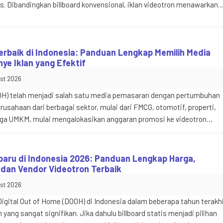
 Dibandingkan billboard konvensional, iklan videotron menawarkan
video, animasi, gambar, hingga beberapa materi iklan secara
ayar. Namun, menentukan harga iklan videotron tidak cukup hanya
erbaik di Indonesia: Panduan Lengkap Memilih Media
e Iklan yang Efektif
st 2026
OOH) telah menjadi salah satu media pemasaran dengan pertumbuhan
erusahaan dari berbagai sektor, mulai dari FMCG, otomotif, properti,
gga UMKM, mulai mengalokasikan anggaran promosi ke videotron
meningkatkan brand awareness secara signifikan. Namun sebelum
n, banyak calon pengiklan memiliki pertanyaan yang sama, […]
rbaru di Indonesia 2026: Panduan Lengkap Harga,
 dan Vendor Videotron Terbaik
st 2026
igital Out of Home (DOOH) di Indonesia dalam beberapa tahun terakh
ng sangat signifikan. Jika dahulu billboard statis menjadi pilihan