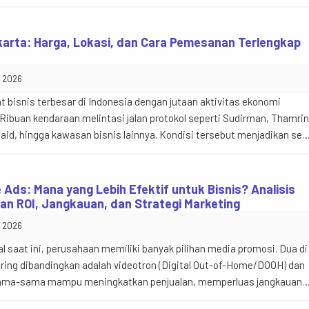
e (DOOH). Berbeda dengan billboard konvensional yang hanya
tis, media videotron mampu menyajikan konten […]
arta: Harga, Lokasi, dan Cara Pemesanan Terlengkap
y 2026
 bisnis terbesar di Indonesia dengan jutaan aktivitas ekonomi
 Ribuan kendaraan melintasi jalan protokol seperti Sudirman, Thamrin
aid, hingga kawasan bisnis lainnya. Kondisi tersebut menjadikan se
 satu media promosi paling efektif untuk meningkatkan brand
kan produk baru, hingga mendorong penjualan. Tidak mengherankan
 Ads: Mana yang Lebih Efektif untuk Bisnis? Analisis
n ROI, Jangkauan, dan Strategi Marketing
y 2026
al saat ini, perusahaan memiliki banyak pilihan media promosi. Dua di
ering dibandingkan adalah videotron (Digital Out-of-Home/DOOH) dan
sama-sama mampu meningkatkan penjualan, memperluas jangkauan
 brand awareness. Namun, keduanya bekerja dengan cara yang