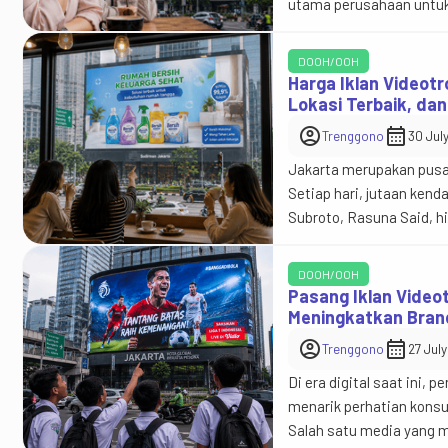
utama perusahaan untuk
internasional beralih 
yang lebih menarik, fleks
DOOH/OOH
Harga Iklan Videot
Lokasi Terbaik, da
account_circle
calendar_month
Trenggono
30 Jul
Jakarta merupakan pusat
Setiap hari, jutaan kend
Subroto, Rasuna Said, 
media videotron menjadi
paling efektif untuk me
DOOH/OOH
Pasang Iklan Video
Meningkatkan Bran
account_circle
calendar_month
Trenggono
27 Jul
Di era digital saat ini,
menarik perhatian konsu
Salah satu media yang m