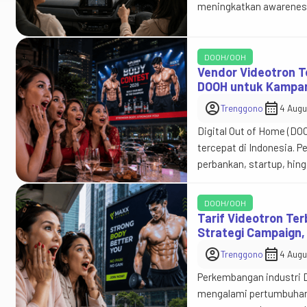
meningkatkan awareness.
kemampuan menampilkan 
bergantian dalam satu l
berdasarkan […]
DOOH/OOH
Vendor Videotron T
DOOH untuk Kampany
account_circle
calendar_month
Trenggono
4 Augu
Digital Out of Home (D
tercepat di Indonesia. P
perbankan, startup, hin
karena terbukti mampu 
memilih penyedia layana
DOOH/OOH
Tarif Videotron Te
Strategi Campaign,
account_circle
calendar_month
Trenggono
4 Augu
Perkembangan industri D
mengalami pertumbuhan ya