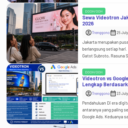
atau Digital Out of Hom
menampilkan gambar sta
DOOH/OOH
Sewa Videotron Jak
2026
account_circle
calendar_month
Trenggono
25 Jul
Jakarta merupakan pusat
berlangsung setiap hari.
Gatot Subroto, Rasuna S
videotron sebagai salah
awareness, memperkenal
DOOH/OOH
jika […]
Videotron vs Google
Lengkap Berdasarka
account_circle
calendar_month
Trenggono
23 Jul
Pendahuluan Di era digit
antaranya yang paling s
Google Ads. Keduanya 
audiens, dan membangun