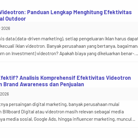
pemilik bisnis bertanya, “Lebih baik mengalokasikan anggaran ke […]
Videotron: Panduan Lengkap Menghitung Efektivitas
tal Outdoor
y 2026
s data (data-driven marketing), setiap pengeluaran iklan harus dapa
erkecuali iklan videotron. Banyak perusahaan yang bertanya, bagaiman
rn on Investment) videotron? Apakah biaya yang dikeluarkan benar-
k terhadap penjualan, brand awareness, atau peningkatan jumlah
 videotron tidak hanya diukur dari transaksi penjualan secara […]
fektif? Analisis Komprehensif Efektivitas Videotron
n Brand Awareness dan Penjualan
y 2026
nya persaingan digital marketing, banyak perusahaan mulai
illboard Digital atau videotron masih relevan sebagai media
a media sosial, Google Ads, hingga influencer marketing, muncul
ng iklan videotron masih efektif? Jawabannya adalah ya, sangat
 tujuan kampanye adalah meningkatkan awareness, membangun