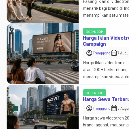
Pasang iklan di videotr
menarik bagi brand di In
menampilkan satu materi
menampilkan video, anim
Bagi perusahaan yang s
DOOH/OOH
Harga Iklan Videotr
Campaign
account_circle
calendar_month
Trenggono
7 Augu
Harga iklan videotron di
atau DOOH berkembang da
menampilkan video, anim
ingin pasang iklan video
sewanya?”, tetapi juga: 
DOOH/OOH
Harga Sewa Terbaru
account_circle
calendar_month
Trenggono
5 Augu
Harga sewa videotron 20
brand, agensi, maupun p