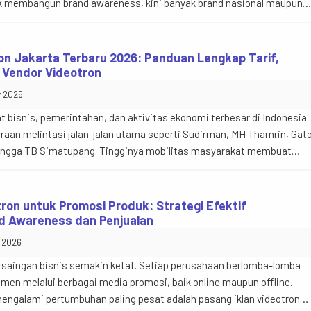
 membangun brand awareness, kini banyak brand nasional maupun
menggunakan videotron karena mampu menampilkan konten bergerak
ibel, dan mudah diperbarui. Tren ini didorong oleh […]
ron Jakarta Terbaru 2026: Panduan Lengkap Tarif,
n Vendor Videotron
y 2026
 bisnis, pemerintahan, dan aktivitas ekonomi terbesar di Indonesia.
araan melintasi jalan-jalan utama seperti Sudirman, MH Thamrin, Gat
hingga TB Simatupang. Tingginya mobilitas masyarakat membuat
 salah satu media promosi luar ruang (Digital Out of Home/DOOH) ya
ningkatkan brand awareness maupun penjualan. […]
tron untuk Promosi Produk: Strategi Efektif
d Awareness dan Penjualan
y 2026
 persaingan bisnis semakin ketat. Setiap perusahaan berlomba-lomba
men melalui berbagai media promosi, baik online maupun offline.
engalami pertumbuhan paling pesat adalah pasang iklan videotron