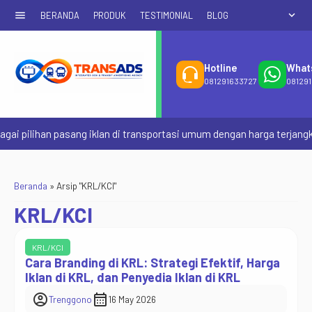
menu
expand_more
BERANDA
PRODUK
TESTIMONIAL
BLOG
Hotline
What
081291633727
08129
 pilihan pasang iklan di transportasi umum dengan harga terjangkau 
Beranda
»
Arsip "KRL/KCI"
KRL/KCI
KRL/KCI
Cara Branding di KRL: Strategi Efektif, Harga
Iklan di KRL, dan Penyedia Iklan di KRL
account_circle
calendar_month
Trenggono
16 May 2026