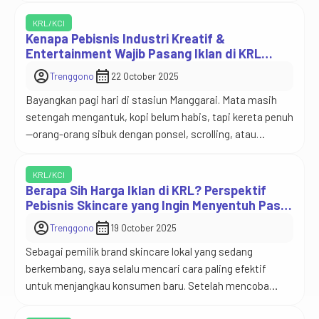
Jabodetabek. Namun di balik hiruk-pikuk itu, terdapat
KRL/KCI
peluang besar yang sering luput dari perhatian: beriklan di
Kenapa Pebisnis Industri Kreatif &
dalam kereta KCI. Bagi pebisnis di industri entertainment
Entertainment Wajib Pasang Iklan di KRL
Commuter KCI
—mulai dari […]
account_circle
calendar_month
Trenggono
22 October 2025
Bayangkan pagi hari di stasiun Manggarai. Mata masih
setengah mengantuk, kopi belum habis, tapi kereta penuh
—orang-orang sibuk dengan ponsel, scrolling, atau
sekadar menatap poster di atas pegangan tangan. Di
sanalah peluang: ruang-ruang kecil di dalam gerbong dan
KRL/KCI
area stasiun yang setiap hari dilintasi ratusan ribu mata.
Berapa Sih Harga Iklan di KRL? Perspektif
Untuk pebisnis di industri kreatif dan entertainment —
Pebisnis Skincare yang Ingin Menyentuh Pasar
Urban
film, […]
account_circle
calendar_month
Trenggono
19 October 2025
Sebagai pemilik brand skincare lokal yang sedang
berkembang, saya selalu mencari cara paling efektif
untuk menjangkau konsumen baru. Setelah mencoba
beriklan di media sosial dan influencer marketing, saya