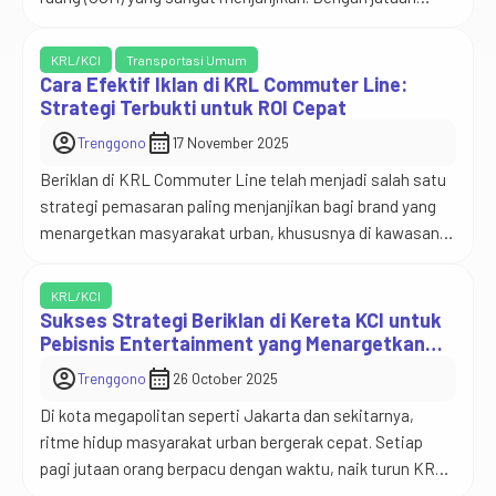
penumpang setiap hari dan opsi spot iklan yang beragam
— dari interior gerbong hingga body wrapping eksterior —
KRL/KCI
Transportasi Umum
media ini memberi peluang besar bagi brand untuk
Cara Efektif Iklan di KRL Commuter Line:
membangun awareness, brand recall, serta konversi […]
Strategi Terbukti untuk ROI Cepat
account_circle
calendar_month
Trenggono
17 November 2025
Beriklan di KRL Commuter Line telah menjadi salah satu
strategi pemasaran paling menjanjikan bagi brand yang
menargetkan masyarakat urban, khususnya di kawasan
Jabodetabek. Dengan rata-rata lebih dari 1 juta
penumpang per hari, mobilitas tinggi, dan segmentasi
KRL/KCI
audiens yang jelas, KRL memberikan ruang paling
Sukses Strategi Beriklan di Kereta KCI untuk
strategis dalam membangun brand awareness sekaligus
Pebisnis Entertainment yang Menargetkan
Usia 20–35 Tahun
mendorong konversi penjualan secara cepat. Bagi […]
account_circle
calendar_month
Trenggono
26 October 2025
Di kota megapolitan seperti Jakarta dan sekitarnya,
ritme hidup masyarakat urban bergerak cepat. Setiap
pagi jutaan orang berpacu dengan waktu, naik turun KRL
Commuter Line yang menjadi nadi transportasi publik