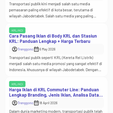
Transportasi publik kini menjadi salah satu media
pemasaran paling efektif di kota besar, terutama di
wilayah Jabodetabek. Salah satu media yang paling
diminati brand besar adalah KRL Commuter Line. Dengan
jutaan mobilitas penumpang setiap hari, branding di KRL
KRL/KCI
mampu menciptakan exposure tinggi, brand recall kuat,
Cara Pasang Iklan di Body KRL dan Stasiun
dan jangkauan audience yang luas. Banyak perusahaan
KRL: Panduan Lengkap + Harga Terbaru
FMCG, fintech, e-commerce, […]
account_circle
calendar_month
Trenggono
6 May 2026
Transportasi publik seperti KRL (Kereta Rel Listrik)
menjadi salah satu media promosi yang sangat efektif di
Indonesia, khususnya di wilayah Jabodetabek. Dengan
jutaan penumpang setiap harinya, potensi exposure iklan
di KRL dan stasiun KRL sangat besar. Bagi kamu yang
KRL/KCI
ingin mengetahui harga pasang iklan di KRL, harga
Harga Iklan di KRL Commuter Line: Panduan
pasang iklan di stasiun KRL, serta bagaimana cara […]
Lengkap Branding, Jenis Iklan, Analisa Data,
dan Provider Terpercaya
account_circle
calendar_month
Trenggono
18 April 2026
Dalam dunia marketing modern, transportasi publik telah