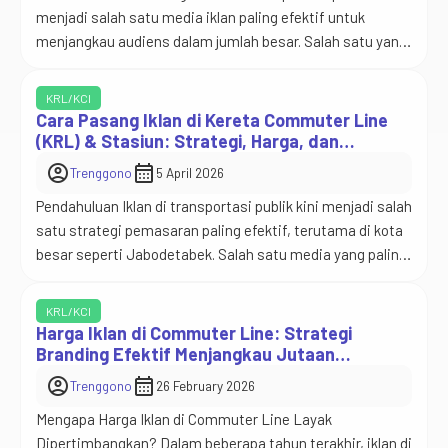
menjadi salah satu media iklan paling efektif untuk
menjangkau audiens dalam jumlah besar. Salah satu yang
paling potensial di Indonesia adalah KRL Commuter Line.
Banyak pebisnis kini mencari informasi seputar harga
KRL/KCI
iklan di KRL Commuter Line, jenis-jenis branding yang
Cara Pasang Iklan di Kereta Commuter Line
tersedia, hingga bagaimana strategi terbaik agar iklan
(KRL) & Stasiun: Strategi, Harga, dan
Efektivitas
memberikan ROI […]
account_circle
calendar_month
Trenggono
5 April 2026
Pendahuluan Iklan di transportasi publik kini menjadi salah
satu strategi pemasaran paling efektif, terutama di kota
besar seperti Jabodetabek. Salah satu media yang paling
powerful adalah iklan di kereta commuter line atau KRL.
Dengan jutaan penumpang setiap hari, KRL menawarkan
KRL/KCI
exposure tinggi, frekuensi tayang berulang, dan targeting
Harga Iklan di Commuter Line: Strategi
yang sangat spesifik. Tak hanya di dalam kereta, […]
Branding Efektif Menjangkau Jutaan
Penumpang Urban
account_circle
calendar_month
Trenggono
26 February 2026
Mengapa Harga Iklan di Commuter Line Layak
Dipertimbangkan? Dalam beberapa tahun terakhir, iklan di