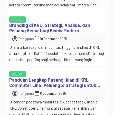
kereta commuter line menjadi salah satu media luar
ruang (OOH – Out of Home) yang paling efektif di wilayah
Jabodetabek. Tingginya mobilitas masyarakat urban
KRL/KCI
menjadikan transportasi publik sebagai titik sentral
Branding di KRL: Strategi, Analisa, dan
pergerakan ekonomi. Operator utama commuter line di
Peluang Besar bagi Bisnis Modern
Jabodetabek adalah KAI Commuter […]
account_circle
calendar_month
Trenggono
19 December 2025
Di era urbanisasi dan mobilitas tinggi, branding di KRL
atau kereta rel listrik Jabodetabek telah menjadi strategi
marketing penting bagi berbagai bisnis yang ingin
mendapat visibilitas luas dengan biaya relatif efisien.
KRL adalah moda transportasi massal yang mencatat
KRL/KCI
jutaan penumpang setiap harinya — kesempatan besar
Panduan Lengkap Pasang Iklan di KRL
bagi brand untuk menjangkau audiens aktif di kawasan
Commuter Line: Peluang & Strategi untuk
Brand Anda
metropolitan seperti […]
account_circle
calendar_month
Trenggono
6 December 2025
Di tengah padatnya mobilitas di Jabodetabek, iklan di
KRL Commuter Line muncul sebagai kanal iklan luar
ruang (OOH) yang sangat menjanjikan. Dengan jutaan