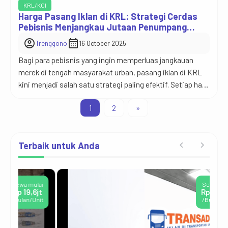
mulai melirik media yang tidak kalah menarik: KRL
KRL/KCI
Commuter Line. Tapi satu pertanyaan langsung muncul —
Harga Pasang Iklan di KRL: Strategi Cerdas
berapa harga iklan di KRL, dan apakah benar media ini
Pebisnis Menjangkau Jutaan Penumpang
Jabodetabek
efektif […]
account_circle
calendar_month
Trenggono
16 October 2025
Bagi para pebisnis yang ingin memperluas jangkauan
merek di tengah masyarakat urban, pasang iklan di KRL
kini menjadi salah satu strategi paling efektif. Setiap hari,
lebih dari satu juta penumpang menggunakan KRL
1
2
»
Commuter Line Jabodetabek untuk mobilitas kerja. Angka
ini bukan hanya menunjukkan tingginya aktivitas, tapi
juga besarnya potensi pasar yang dapat disentuh melalui
Terbaik untuk Anda
media […]
ai
Sewa mulai
jt
Rp 125,4jt
it
/Bulan/Unit