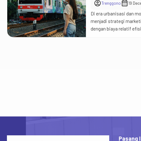
account_circle
calendar_month
Trenggono
19 Dec
Di era urbanisasi dan mob
menjadi strategi marketi
dengan biaya relatif ef
penumpang setiap hariny
kawasan metropolitan se
Pasang I