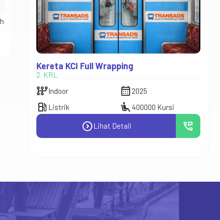
ah
Kereta KCI Full Wrapping
Railin
2. KRL
6. Kapal
auto_transmission
calendar_month
auto_transmission
Indoor
2025
Indoo
local_gas_station
airline_seat_recline_extra
local_gas_station
Listrik
400000 Kursi
Solar
expand_circle_right
perm_phone_msg
Lihat Detail