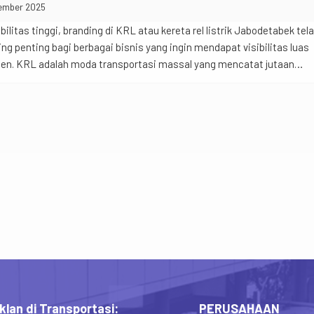
ember 2025
ilitas tinggi, branding di KRL atau kereta rel listrik Jabodetabek tel
ng penting bagi berbagai bisnis yang ingin mendapat visibilitas luas
isien. KRL adalah moda transportasi massal yang mencatat jutaan
a — kesempatan besar bagi brand untuk menjangkau audiens aktif di
perti […]
klan di Transportasi:
PERUSAHAAN