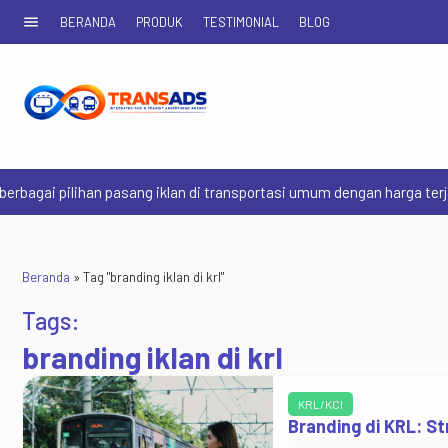
menu
BERANDA
PRODUK
TESTIMONIAL
BLOG
gai pilihan pasang iklan di transportasi umum dengan harga terjang
Beranda
»
Tag "branding iklan di krl"
Tags:
branding iklan di krl
KRL/KCI
Branding di KRL: St