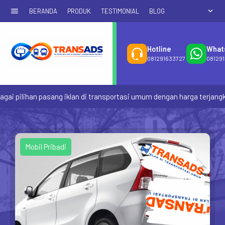
menu
expand_more
BERANDA
PRODUK
TESTIMONIAL
BLOG
Hotline
What
081291633727
08129
 pilihan pasang iklan di transportasi umum dengan harga terjangkau 
Mobil Pribadi