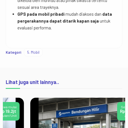
dikelola oleh individu atau pihak swasta tertentu
sesuai area trayeknya.
GPS pada mobil pribadi
mudah diakses dan
data
pergerakannya dapat ditarik kapan saja
untuk
evaluasi performa.
Kategori
5. Mobil
Lihat juga unit lainnya..
Sewa mulai
Rp 1.500jt
/Bulan