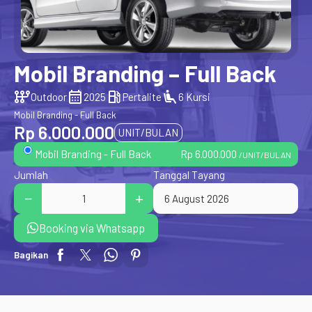
Mobil Branding – Full Back
auto_transmission
calendar_month
local_gas_station
airline_seat_recline_extra
Outdoor
2025
Pertalite
6 Kursi
Mobil Branding - Full Back
Rp 6.000.000
UNIT/BULAN
Rp 6.000.000
Mobil Branding - Full Back
/UNIT/BULAN
Jumlah
Tanggal Tayang
Booking via Whatsapp
Bagikan