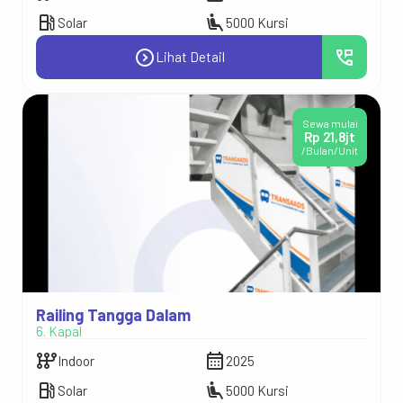
local_gas_station
airline_seat_recline_extra
Solar
5000 Kursi
expand_circle_right
perm_phone_msg
Lihat Detail
Sewa mulai
Rp 21,8jt
/Bulan/Unit
Railing Tangga Dalam
6. Kapal
auto_transmission
calendar_month
Indoor
2025
local_gas_station
airline_seat_recline_extra
Solar
5000 Kursi