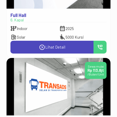
Full Hall
6. Kapal
auto_transmission
calendar_month
Indoor
2025
local_gas_station
airline_seat_recline_extra
Solar
5000 Kursi
expand_circle_right
perm_phone_msg
Lihat Detail
Sewa mulai
Rp 113,8jt
/Bulan/Unit