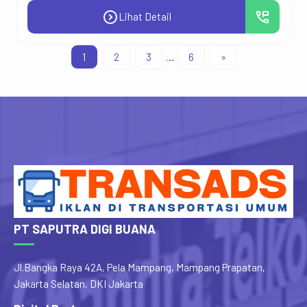
expand_circle_right
perm_phone_msg
Lihat Detail
1
2
3
…
6
»
PT SAPUTRA DIGI BUANA
Jl.Bangka Raya 42A, Pela Mampang, Mampang Prapatan,
Jakarta Selatan, DKI Jakarta