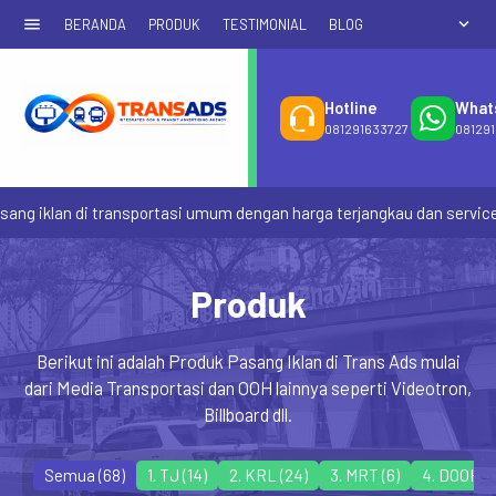
menu
expand_more
BERANDA
PRODUK
TESTIMONIAL
BLOG
Hotline
What
081291633727
08129
lan di transportasi umum dengan harga terjangkau dan service yang 
Produk
Berikut ini adalah Produk Pasang Iklan di Trans Ads mulai
dari Media Transportasi dan OOH lainnya seperti Videotron,
Billboard dll.
Semua (68)
1. TJ
(14)
2. KRL
(24)
3. MRT
(6)
4. DOOH
(0