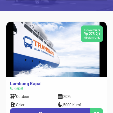
Sewa mulai
Rp 276,2jt
/Bulan/Unit
Lambung Kapal
6. Kapal
auto_transmission
calendar_month
Outdoor
2025
local_gas_station
airline_seat_recline_extra
Solar
5000 Kursi