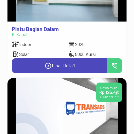
Pintu Bagian Dalam
6. Kapal
auto_transmission
calendar_month
Indoor
2025
local_gas_station
airline_seat_recline_extra
Solar
5000 Kursi
expand_circle_right
perm_phone_msg
Lihat Detail
Sewa mulai
Rp 125,4jt
/Bulan/Unit